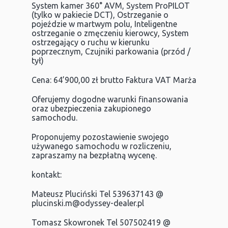
System kamer 360° AVM, System ProPILOT
(tylko w pakiecie DCT), Ostrzeganie o
pojeździe w martwym polu, Inteligentne
ostrzeganie o zmęczeniu kierowcy, System
ostrzegający o ruchu w kierunku
poprzecznym, Czujniki parkowania (przód /
tył)
Cena: 64’900,00 zł brutto Faktura VAT Marża
Oferujemy dogodne warunki finansowania
oraz ubezpieczenia zakupionego
samochodu.
Proponujemy pozostawienie swojego
używanego samochodu w rozliczeniu,
zapraszamy na bezpłatną wycenę.
kontakt:
Mateusz Pluciński Tel 539637143 @
plucinski.m@odyssey-dealer.pl
Tomasz Skowronek Tel 507502419 @