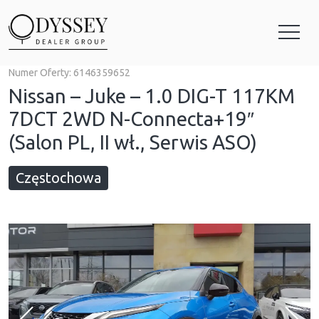
Numer Oferty:
6146359652
Nissan – Juke – 1.0 DIG-T 117KM
7DCT 2WD N-Connecta+19″
(Salon PL, II wł., Serwis ASO)
Częstochowa