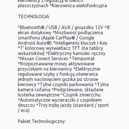
kierownicy z regulacją w dwóch
płaszczyznach *Kierownica wielofunkcyjna
TECHNOLOGIA
*Bluetooth® / USB / AUX / gniazdko 12V *8’
ekran dotykowy *Możliwość podłączenia
smartfonu (Apple CarPlay® / Google
Android Auto®) *Inteligentny kluczyk i-Key
*7’ kolorowy wyświetlacz TFT (na tablicy
wskaźników) *Elektryczny hamulec ręczny
*Nissan Conect Services *Tempomat
*Rozpoznawanie mowy aktywowane
przyciskiem na kierownicy *Elektrycznie
regulowane szyby z funkcją otwierania
jednym naciśnięciem guzika po stronie
kierowcy *Tylne czujniki parkowania *Tylna
kamera cofania *Podgrzewane, składane
lusterka zewnętrzne *Czujnik zmierzchu
*Automatyczne wycieraczki z czujnikiem
deszczu *Trzy tryby jazdy (standard / sport
/ eco)
Pakiet Technologiczny: