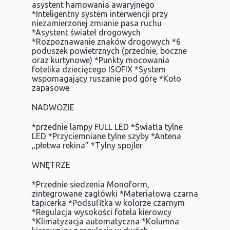
asystent hamowania awaryjnego
*Inteligentny system interwencji przy
niezamierzonej zmianie pasa ruchu
*Asystent świateł drogowych
*Rozpoznawanie znaków drogowych *6
poduszek powietrznych (przednie, boczne
oraz kurtynowe) *Punkty mocowania
fotelika dziecięcego ISOFIX *System
wspomagający ruszanie pod górę *Koło
zapasowe
NADWOZIE
*przednie lampy FULL LED *Światła tylne
LED *Przyciemniane tylne szyby *Antena
„płetwa rekina” *Tylny spojler
WNĘTRZE
*Przednie siedzenia Monoform,
zintegrowane zagłówki *Materiałowa czarna
tapicerka *Podsufitka w kolorze czarnym
*Regulacja wysokości fotela kierowcy
*Klimatyzacja automatyczna *Kolumna