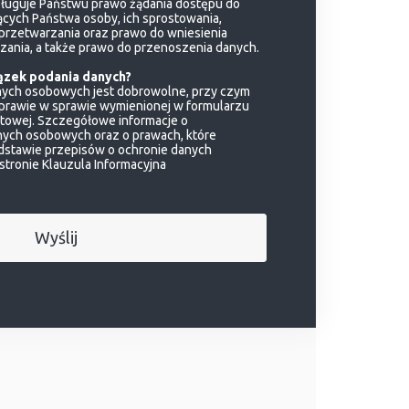
ługuje Państwu prawo żądania dostępu do
ych Państwa osoby, ich sprostowania,
 przetwarzania oraz prawo do wniesienia
ania, a także prawo do przenoszenia danych.
ązek podania danych?
nych osobowych jest dobrowolne, przy czym
prawie w sprawie wymienionej w formularzu
etowej. Szczegółowe informacje o
ych osobowych oraz o prawach, które
dstawie przepisów o ochronie danych
 stronie
Klauzula Informacyjna