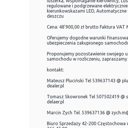
lusterka, Wspomaganie kierownicy, Lu
regulowane i podgrzewane elektryczni
kierunkowskazami LED, Automatyczne wy
deszczu
Cena: 48’900,00 zł brutto Faktura VAT
Oferujemy dogodne warunki finansowa
ubezpieczenia zakupionego samochodu
Proponujemy pozostawienie swojego 
samochodu w rozliczeniu, zapraszamy 
kontakt:
Mateusz Pluciński Tel 539637143 @
pl
dealer.pl
Tomasz Skowronek Tel 507502419 @
delaer.pl
Marcin Zych Tel. 539637136 @
zych.m@
Biuro Sprzedaży 42-200 Częstochowa ul