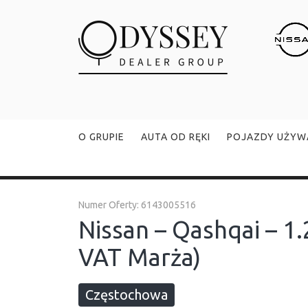
O GRUPIE
AUTA OD RĘKI
POJAZDY UŻYW
Numer Oferty:
6143005516
Nissan – Qashqai – 1.
VAT Marża)
Częstochowa