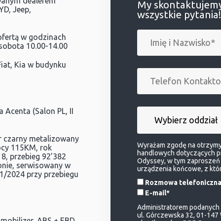
owanym dealerem
My skontaktujemy
YD, Jeep,
wszystkie pytania!
fertą w godzinach
 sobota 10.00-14.00
Fiat, Kia w budynku
Acenta (Salon PL, II
or czarny metalizowany
Wyrażam zgodę na otrzymyw
ocy 115KM, rok
handlowych dotyczących pro
18, przebieg 92’382
Odyssey, w tym zaproszeń 
lonie, serwisowany w
urządzenia końcowe, z któ
1/2024 przy przebiegu
Rozmowa telefoniczna
E-mail*
Administratorem podanych p
ul. Górczewska 32, 01-147
mobilizer, ABS + EBD,