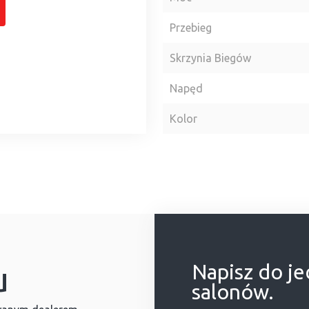
Przebieg
Skrzynia Biegów
Napęd
Kolor
u
Napisz do j
salonów.