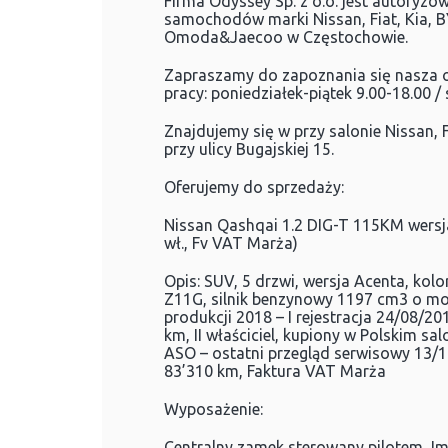
Firma Odyssey Sp. z o.o. jest autoryz
samochodów marki Nissan, Fiat, Kia, B
Omoda&Jaecoo w Częstochowie.
Zapraszamy do zapoznania się nasza o
pracy: poniedziałek-piątek 9.00-18.00 /
Znajdujemy się w przy salonie Nissan, 
przy ulicy Bugajskiej 15.
Oferujemy do sprzedaży:
Nissan Qashqai 1.2 DIG-T 115KM wersja 
wł., Fv VAT Marża)
Opis: SUV, 5 drzwi, wersja Acenta, kol
Z11G, silnik benzynowy 1197 cm3 o m
produkcji 2018 – I rejestracja 24/08/20
km, II właściciel, kupiony w Polskim sa
ASO – ostatni przegląd serwisowy 13/1
83’310 km, Faktura VAT Marża
Wyposażenie:
Centralny zamek sterowany pilotem, Im