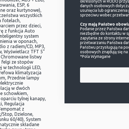
określonych w RODO przys
wania, ESP, 6
danych osobowych dotycząc
ne oraz kurtynowe),
usunięcia lub ograniczenia
czeństwa wszystkich
sprzeciwu wobec przetwarz
h fotelach,
Czy mają Państwo obowi
arciem przez dzieci,
Podanie przez Państwa da
ę z funkcja Auto
niezbędne do kontaktu w s
Inteligentny system
zapytania ze strony intern
śnienia w oponach,
przetwarzaniu Państwa dan
io z radiem/CD, MP3,
Państwu przysługują na po
w, Wyświetlacz TFT 5”
osobowych znajdują się na
 Chromowane listwy
*Pola Wymagane
 felgi ze stopów
ej w technologii LED,
trefowa klimatyzacja
ym, Przednie lampy
lektrycznie
ulacją w dwóch
ze schowkiem,
oparciu tylnej kanapy,
i, Regulacja
 Tempomat z
/Stop, Dzielone,
sunku 60/40), System
matycznie składane