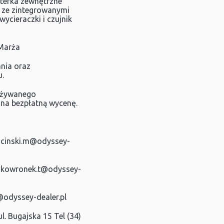
sterka zewnętrzne
e ze zintegrowanymi
cieraczki i czujnik
 Marża
nia oraz
.
używanego
na bezpłatną wycenę.
ucinski.m@odyssey-
skowronek.t@odyssey-
odyssey-dealer.pl
. Bugajska 15 Tel (34)