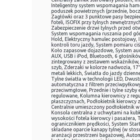
Inteligentny system wspomagania hamo
poduszek powietrznych (przednie, bocz
Zagłówki oraz 3 punktowe pasy bezpie
foteli, ISOFIX przy tylnych zewnętrznyc
Zabezpieczenie drzwi tylnych przed otw
System wspomagania ruszania pod gór
Hold, Elektryczny hamulec postojowy, 
kontroli toru jazdy, System pomiaru ci
Koło zapasowe dojazdowe, System aud
AUX, USB i iPod, Bluetooth, 6 głośnikó
zintegrowany z zestawem wskaźników,
szyb, Zderzaki w kolorze nadwozia, 17″
metali lekkich, Światła do jazdy dzienn
Tylne światła w technologii LED, Dwus
automatyczna z filtrem przeciwpyłkow
przeciwmgłowe, Przednie i tylne szyby e
regulowane, Kolumna kierownicy z reg
płaszczyznach, Podłokietnik kierowcy 
Centralnie umieszczony podłokietnik w 
Konsola centralna z uchwytami na kubk
wysokości fotela kierowcy i pasażera,
ogranicznikiem prędkości, System Start
składane oparcie kanapy tylnej (w sto
aranżacji przestrzeni bagażowej, Auto