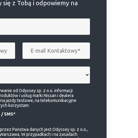
 się z Tobą i odpowiemy na
anie od Odyssey sp. z o.o. informacji
duktów i usług marki Nissan i dealera
na jazdy testowe, na telekomunikacyjne
rych korzystam:
 / SMS*
rzez Państwa danych jest Odyssey sp. z o.o.,
 Warszawa. W przypadkach i na zasadach