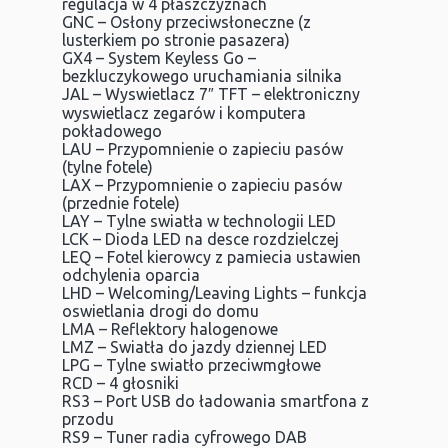
regulacja w 4 płaszczyznach
GNC – Osłony przeciwsłoneczne (z
lusterkiem po stronie pasazera)
GX4 – System Keyless Go –
bezkluczykowego uruchamiania silnika
JAL – Wyswietlacz 7″ TFT – elektroniczny
wyswietlacz zegarów i komputera
pokładowego
LAU – Przypomnienie o zapieciu pasów
(tylne fotele)
LAX – Przypomnienie o zapieciu pasów
(przednie fotele)
LAY – Tylne swiatła w technologii LED
LCK – Dioda LED na desce rozdzielczej
LEQ – Fotel kierowcy z pamiecia ustawien
odchylenia oparcia
LHD – Welcoming/Leaving Lights – funkcja
oswietlania drogi do domu
LMA – Reflektory halogenowe
LMZ – Swiatła do jazdy dziennej LED
LPG – Tylne swiatło przeciwmgłowe
RCD – 4 głosniki
RS3 – Port USB do ładowania smartfona z
przodu
RS9 – Tuner radia cyfrowego DAB