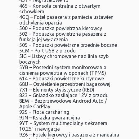
431 – Felgi stalowe 15″
465 – Konsola centralna z otwartym
schowkiem
4GQ – Fotel pasazera z pamiecia ustawien
odchylenia oparcia
500 – Poduszka powietrzna kierowcy
502 – Poduszka powietrzna pasazera z
funkcja jej wyłaczenia
505 – Poduszki powietrzne przednie boczne
5CM – Port USB z przodu
5IG – Listwy chromowane nad linia szyb
bocznych
5YB – Posredni system monitorowania
cisnienia powietrza w oponach (TPMS)
614 – Poduszki powietrzne kurtynowe
68U – Oswietlenie przestrzeni bagazowej
7X1 – Elementy stylistyczne (RED)
823 – Gniazdko zasilajace 12V z przodu
8EW – Bezprzewodowe Android Auto /
Apple CarPlay
92S – Flota carsharing
9JN – Ksiazka gwarancyjna
9YT – System multimedialny z ekranem
10,25″ i nawigacja
9Z6 – Fotele kierowcy i pasazera z manualna