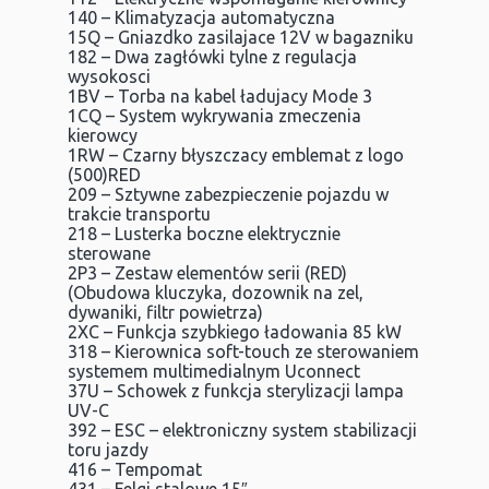
140 – Klimatyzacja automatyczna
15Q – Gniazdko zasilajace 12V w bagazniku
182 – Dwa zagłówki tylne z regulacja
wysokosci
1BV – Torba na kabel ładujacy Mode 3
1CQ – System wykrywania zmeczenia
kierowcy
1RW – Czarny błyszczacy emblemat z logo
(500)RED
209 – Sztywne zabezpieczenie pojazdu w
trakcie transportu
218 – Lusterka boczne elektrycznie
sterowane
2P3 – Zestaw elementów serii (RED)
(Obudowa kluczyka, dozownik na zel,
dywaniki, filtr powietrza)
2XC – Funkcja szybkiego ładowania 85 kW
318 – Kierownica soft-touch ze sterowaniem
systemem multimedialnym Uconnect
37U – Schowek z funkcja sterylizacji lampa
UV-C
392 – ESC – elektroniczny system stabilizacji
toru jazdy
416 – Tempomat