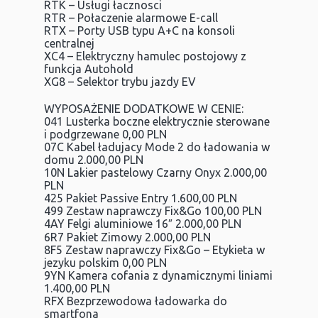
RTK – Usługi łacznosci
RTR – Połaczenie alarmowe E-call
RTX – Porty USB typu A+C na konsoli
centralnej
XC4 – Elektryczny hamulec postojowy z
funkcja Autohold
XG8 – Selektor trybu jazdy EV
WYPOSAŻENIE DODATKOWE W CENIE:
041 Lusterka boczne elektrycznie sterowane
i podgrzewane 0,00 PLN
07C Kabel ładujacy Mode 2 do ładowania w
domu 2.000,00 PLN
10N Lakier pastelowy Czarny Onyx 2.000,00
PLN
425 Pakiet Passive Entry 1.600,00 PLN
499 Zestaw naprawczy Fix&Go 100,00 PLN
4AY Felgi aluminiowe 16″ 2.000,00 PLN
6R7 Pakiet Zimowy 2.000,00 PLN
8F5 Zestaw naprawczy Fix&Go – Etykieta w
jezyku polskim 0,00 PLN
9YN Kamera cofania z dynamicznymi liniami
1.400,00 PLN
RFX Bezprzewodowa ładowarka do
smartfona