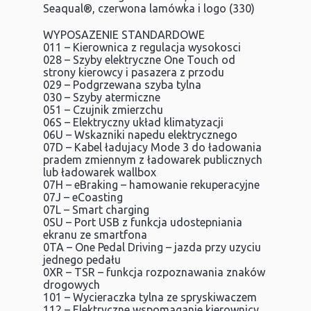
Seaqual®, czerwona lamówka i logo (330)
WYPOSAZENIE STANDARDOWE
011 – Kierownica z regulacja wysokosci
028 – Szyby elektryczne One Touch od
strony kierowcy i pasazera z przodu
029 – Podgrzewana szyba tylna
030 – Szyby atermiczne
051 – Czujnik zmierzchu
06S – Elektryczny układ klimatyzacji
06U – Wskazniki napedu elektrycznego
07D – Kabel ładujacy Mode 3 do ładowania
pradem zmiennym z ładowarek publicznych
lub ładowarek wallbox
07H – eBraking – hamowanie rekuperacyjne
07J – eCoasting
07L – Smart charging
0SU – Port USB z funkcja udostepniania
ekranu ze smartfona
0TA – One Pedal Driving – jazda przy uzyciu
jednego pedału
0XR – TSR – funkcja rozpoznawania znaków
drogowych
101 – Wycieraczka tylna ze spryskiwaczem
112 – Elektryczne wspomaganie kierownicy