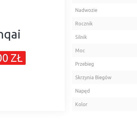
Nadwozie
Rocznik
hqai
Silnik
Moc
00 ZŁ
Przebieg
Skrzynia Biegów
Napęd
Kolor