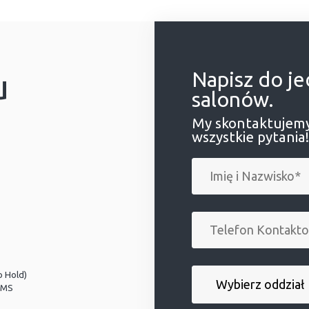
u
Napisz do j
salonów.
My skontaktujemy
wszystkie pytania!
o Hold)
PMS