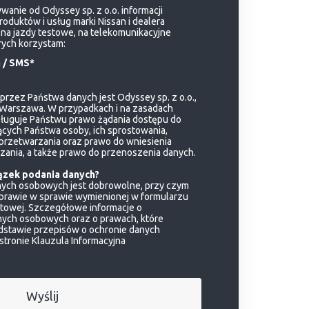
anie od Odyssey sp. z o.o. informacji
duktów i usług marki Nissan i dealera
na jazdy testowe, na telekomunikacyjne
rych korzystam:
 / SMS*
rzez Państwa danych jest Odyssey sp. z o.o.,
 Warszawa. W przypadkach i na zasadach
ługuje Państwu prawo żądania dostępu do
ych Państwa osoby, ich sprostowania,
 przetwarzania oraz prawo do wniesienia
ania, a także prawo do przenoszenia danych.
ązek podania danych?
nych osobowych jest dobrowolne, przy czym
prawie w sprawie wymienionej w formularzu
etowej. Szczegółowe informacje o
ych osobowych oraz o prawach, które
dstawie przepisów o ochronie danych
 stronie
Klauzula Informacyjna