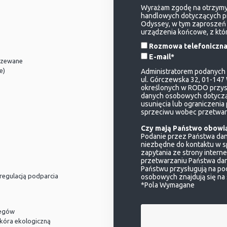
Wyrażam zgodę na otrzymyw
handlowych dotyczących pro
Odyssey, w tym zaproszeń 
urządzenia końcowe, z któ
Rozmowa telefoniczna
E-mail*
grzewane
e)
Administratorem podanych p
ul. Górczewska 32, 01-147
określonych w RODO przys
danych osobowych dotycząc
usunięcia lub ograniczenia
sprzeciwu wobec przetwarz
Czy mają Państwo obowi
Podanie przez Państwa da
niezbędne do kontaktu w s
zapytania ze strony intern
przetwarzaniu Państwa dan
Państwu przysługują na po
regulacją podparcia
osobowych znajdują się na
*Pola Wymagane
iegów
skóra ekologiczną