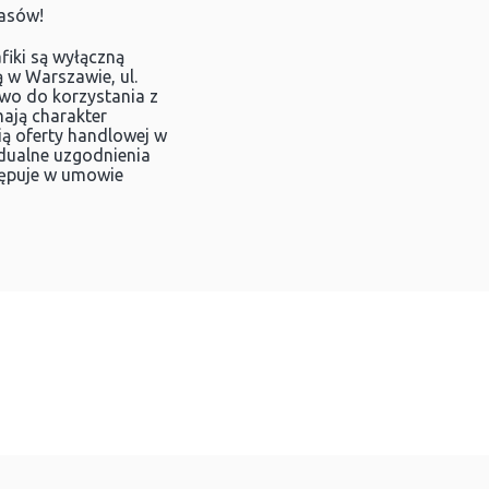
pasów!
afiki są wyłączną
ą w Warszawie, ul.
wo do korzystania z
mają charakter
ią oferty handlowej w
dualne uzgodnienia
stępuje w umowie